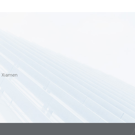
6
t, Xiamen