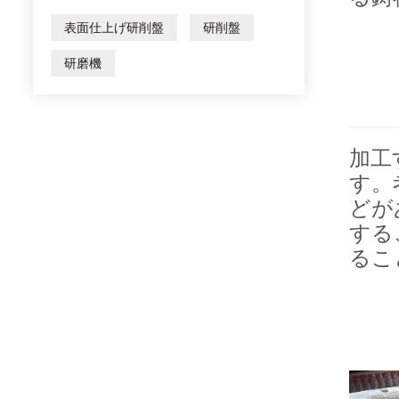
表面仕上げ研削盤
研削盤
研磨機
加工
す。
どが
する
るこ