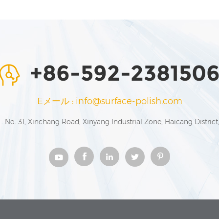
+86-592-238150
Eメール : info@surface-polish.com
o. 31, Xinchang Road, Xinyang Industrial Zone, Haicang Distric