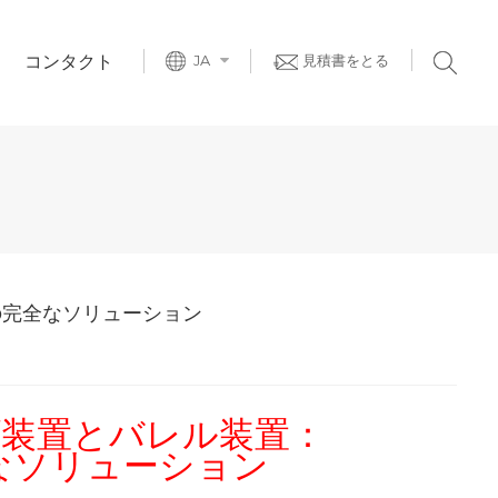
コンタクト
JA
見積書をとる
の完全なソリューション
げ装置とバレル装置：
なソリューション