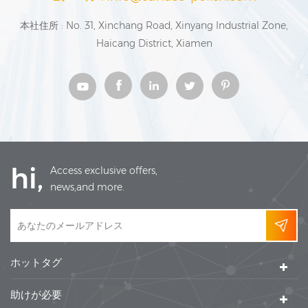
本社住所 : No. 31, Xinchang Road, Xinyang Industrial Zone,
Haicang District, Xiamen
hi,
Access exclusive offers,
news,and more.
ホットタグ
助けが必要