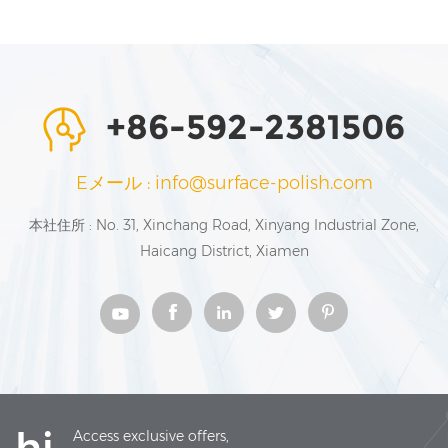
理想的なソリューションです。
+86-592-2381506
Eメール : info@surface-polish.com
本社住所 : No. 31, Xinchang Road, Xinyang Industrial Zone,
Haicang District, Xiamen
hi,
Access exclusive offers,