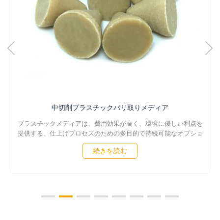
Pre-Plate Plastic Pre-Polishing Media
点を
Pre-Plate Plastic Pre-Polishing Media は、メッキ前のプラスチ
ショ
ック表面の準備に不可欠なツールです。プラスチック製の前研磨
ラス
メディアは、欠陥を効率的に除去し、滑らかで均一な表面を提供
続きを読む
の欠
するように設計されています。高品質の仕上げを実現するには、
、ド
プレート前の適切な表面処理が重要であり、適切なプレ研磨メデ
た性
ィアを選択することは、プロセスの重要なステップです。当社の
プラ
プラスチック前研磨メディアの選択には、プラスチック用に特別
優し
に配合された研磨剤が含まれており、最適な結果が得られます。
現
工業プロジェクトでも DIY プロジェクトでも、当社のプラスチッ
ク前研磨メディアは、プラスチック表面を完璧に仕上げるための