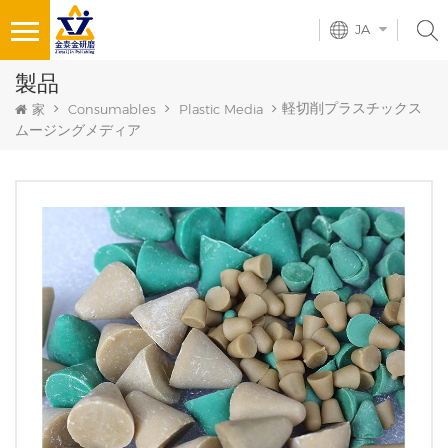
JA
製品
軽切削プラスチックス
家
Consumables
Plastic Media
ムージングメディア