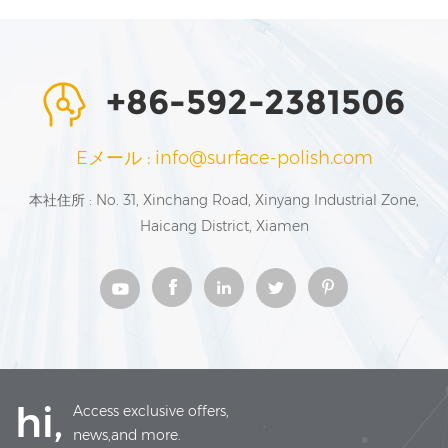
+86-592-2381506
Eメール : info@surface-polish.com
本社住所 : No. 31, Xinchang Road, Xinyang Industrial Zone,
Haicang District, Xiamen
hi,
Access exclusive offers,
news,and more.