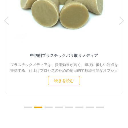
軽切削プラスチックスムージングメディア
軽切削プラスチック スムージング メディアは、さまざまな仕上げ
工程において費用対効果が高く、環境に優しいソリューションで
す。その革新的な表面仕上げ技術は優れた結果をもたらし、部品
続きを読む
の品質を向上させます。振動研磨機、遠心バレル研磨機、ドラッ
グ研磨機で使用できます。このスムージング メディアは、リサイ
クル可能な素材で作られており、環境にやさしく持続可能です。
その長い耐用年数と一貫した性能により、コストの削減とプロセ
ス効率の向上を目指す企業にとって理想的なソリューションとな
ります。