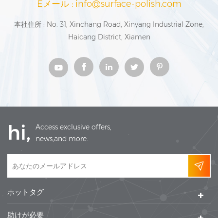
Eメール : info@surface-polish.com
本社住所 : No. 31, Xinchang Road, Xinyang Industrial Zone,
Haicang District, Xiamen
hi,
Access exclusive offers,
news,and more.
ホットタグ
助けが必要