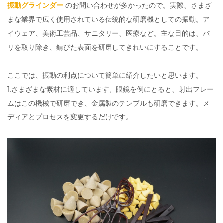
振動グラインダー
のお問い合わせが多かったので。実際、さまざ
まな業界で広く使用されている伝統的な研磨機としての振動。ア
イウェア、美術工芸品、サニタリー、医療など。主な目的は、バ
リを取り除き、錆びた表面を研磨してきれいにすることです。
ここでは、振動の利点について簡単に紹介したいと思います。
1.さまざまな素材に適しています。眼鏡を例にとると、射出フレー
ムはこの機械で研磨でき、金属製のテンプルも研磨できます。メ
ディアとプロセスを変更するだけです。