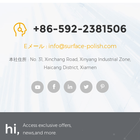
+86-592-2381506
Eメール : info@surface-polish.com
本社住所 : No. 31, Xinchang Road, Xinyang Industrial Zone,
Haicang District, Xiamen
hi,
Access exclusive offers,
news,and more.