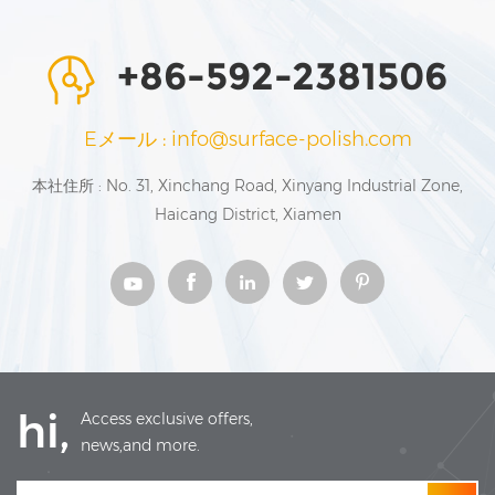
+86-592-2381506
Eメール : info@surface-polish.com
本社住所 : No. 31, Xinchang Road, Xinyang Industrial Zone,
Haicang District, Xiamen
hi,
Access exclusive offers,
news,and more.